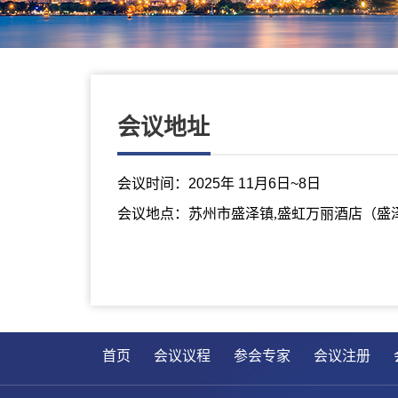
会议地址
会议时间：
2025
年
11
月
6
日
~8
日
会议地点：苏州市盛泽镇,
盛虹万丽酒店（
盛
首页
会议议程
参会专家
会议注册