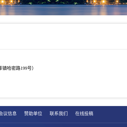
泽镇哈密路199号
）
会议信息
赞助单位
联系我们
在线投稿